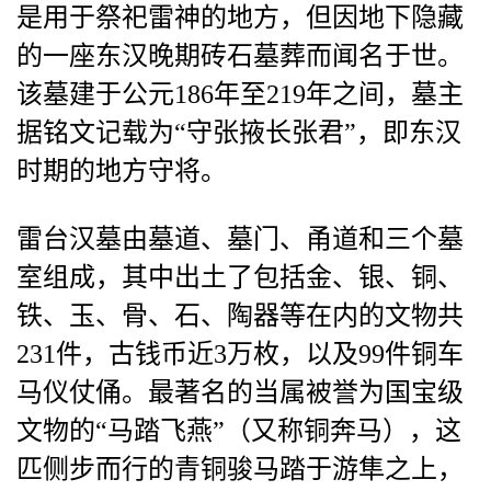
是用于祭祀雷神的地方，但因地下隐藏
的一座东汉晚期砖石墓葬而闻名于世。
该墓建于公元186年至219年之间，墓主
据铭文记载为“守张掖长张君”，即东汉
时期的地方守将。
雷台汉墓由墓道、墓门、甬道和三个墓
室组成，其中出土了包括金、银、铜、
铁、玉、骨、石、陶器等在内的文物共
231件，古钱币近3万枚，以及99件铜车
马仪仗俑。最著名的当属被誉为国宝级
文物的“马踏飞燕”（又称铜奔马），这
匹侧步而行的青铜骏马踏于游隼之上，