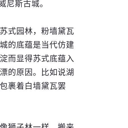
威尼斯古城。
苏式园林，粉墙黛瓦
城的底蕴是当代仿建
淀而显得苏式底蕴入
漂的原因。比如说湖
包裹着白墙黛瓦罢
像狮子林一样，搬来