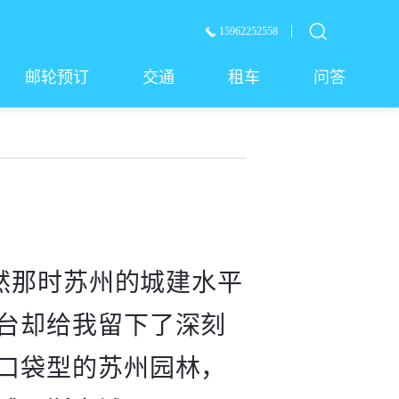
15962252558
邮轮预订
交通
租车
问答
然那时苏州的城建水平
台却给我留下了深刻
口袋型的苏州园林，