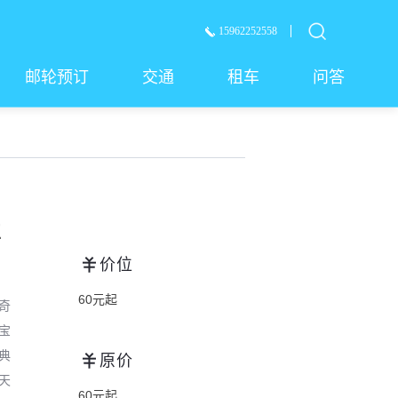
15962252558
邮轮预订
交通
租车
问答
存
价位
60元起
奇
宝
典
原价
天
60元起