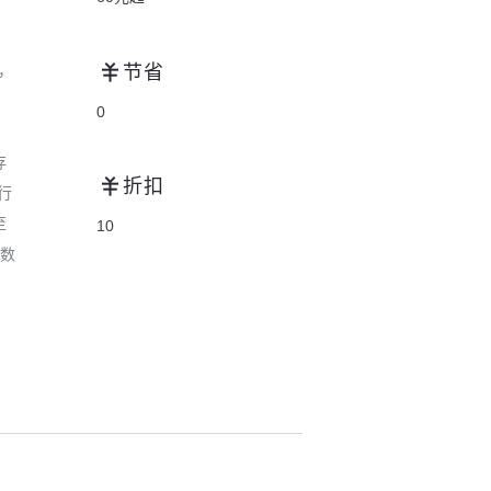
，
节省
0
存
折扣
行
至
10
柜数