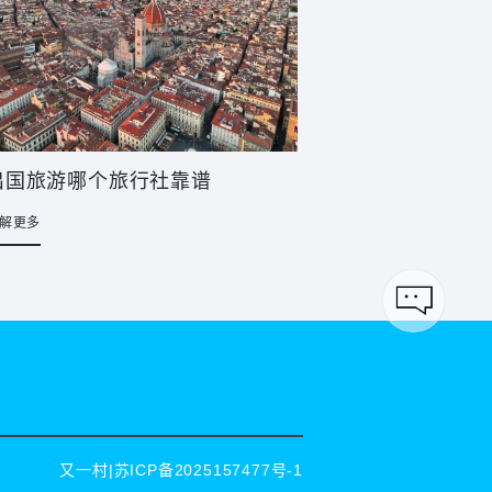
出国旅游哪个旅行社靠谱
解更多
又一村|
苏ICP备2025157477号-1