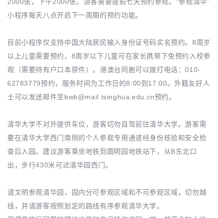
2000张，下午2000张。游客需要提前七天预约参观。“参观清华”
小程序每天八点开启下一周期的预约功能。
目前小程序仅支持中国大陆居民输入身份证号码实名预约。8周岁
以上儿童需要预约，8周岁以下儿童可在家长携带下免预约入校参
观（需要持有户口本原件）。港澳台同胞可以拨打电话：010-
62783779预约，服务时间为工作日的8:00到17:00。外籍友好人
士可以发送邮件至bwb@mail.tsinghua.edu.cn预约。
清华大学不对外提供车位，游客切勿自驾前往清华大学。游客需
要在清华大学西门南侧的个人参观专用通道经身份核验和安全检
查后入园。建议游客乘坐地铁到圆明园地铁站下，从B东北口
出，步行430米可达清华园西门。
请文明参观清华园，园内分可参观区域和不可参观区域，切勿越
线，并请游客按照划定的路线有序参观清华大学。