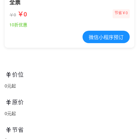
全票
￥0
节省￥0
￥0
10折优惠
微信小程序预订
价位
0元起
原价
0元起
节省