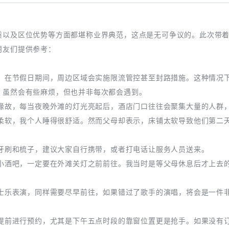
质以及区位优势等方面都堪称业界典范，这点是无可争议的。此次带
朋友们提供参考：
滩，在节假日期间，周边区域会实施限流管控甚至封路措施。这种情况
，虽然会有些麻烦，但也并非每次都会遇到。
的缘故，每当夜晚外滩的灯光亮起后，酒店门口往往会聚集大量的人群
常柔软，我个人睡得很舒适。然而父母却表示，床铺太软导致他们第二
供牙刷和梳子，建议大家自行携带，或者打电话让服务人员送来。
的小酒吧，一定要在外滩关灯之前前往。我当时是等父母休息后才上去
爵士乐表演，同样需要尽早前往，如果错过了歌手的演唱，将会是一件非
好提前进行预约，尤其是下午五点时段的靠窗位置更是抢手。如果没有