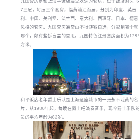
九国套房是和上海平饭店最受欢迎的套房，位于饭店的5、
7三层，每层三个套房，临黄浦江而居，分别为印度、英吉
利、中国、美利坚、法兰西、意大利、西班牙、日本、德意
风格的套房。九国套房通常由不得游客自选，分配到哪个就
哪个，颇有些拆盲盒的意思。九国特色江景套房面积为178
方米。
和平饭店老年爵士乐队是上海这座城市的一张永不泛黄的名
片，从1980年起，每晚在爵士吧演奏音乐，现今爵士乐队
员的平均年龄为82岁。