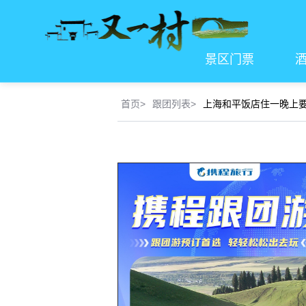
景区门票
首页
>
跟团列表
>
上海和平饭店住一晚上