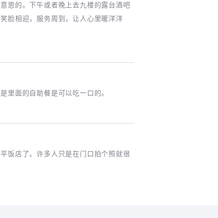
有意思的。下午或者晚上去九楼的露台酒吧
是笑脸相迎，服务周到，让人心里暖洋洋
但是里面的自助餐是可以吃一口的。
和平饭店了。许多人只是在门口拍个照就很