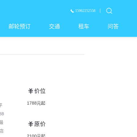
15962252558
邮轮预订
交通
租车
问答
多
价位
1788元起
平
88
最
原价
店
2100元起