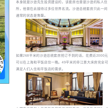
本身就是沙逊先生投资建设的，该套房也曾是沙逊的私人住
所，他曾在此接待过多位世界名流。沙逊总统套房只此一间
通常的状态是售罄。
如果268平米的沙逊总统套房抢订不到的话，花费近2000
可以在上海和平饭店住一晚。49平米的非江景大床房完全
满足人们入住和平饭店的需求。