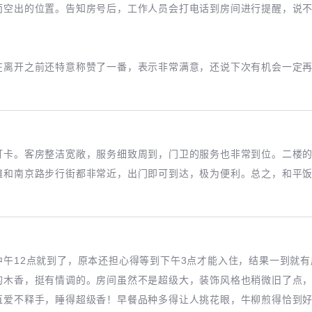
而空出的位置。告知房号后，工作人员会打电话到房间进行提醒，说
在离开之前还特意称赞了一番，表示非常满意，还说下次有机会一定
打卡。客房整洁宽敞，服务细致周到，门卫的服务也非常到位。二楼
滩和南京路步行街都非常近，出门即可到达，极为便利。总之，和平
中午12点就到了，原本还担心得等到下午3点才能入住，结果一到就
的木香，挺有情调的。房间虽然不是超级大，装饰风格也稍微旧了点
直爱不释手，睡得超级香！早餐品种多得让人挑花眼，牛柳煎得恰到