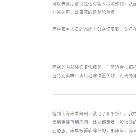
可以去餐厅咨询是否有客人取消预约，从
外滩拍照，效果真的是美轮美奂！
酒店服务人员的态度十分亲切周到，父母
酒店的内部装饰非常精美，非常适合拍照
包特别美味！酒店地理位置优越，距离外
跑到上海来看舞剧，就订了和平饭店。我
堂到走廊再到房间，处处都飘着一股淡淡
别舒服。床单被褥软绵绵的，那床垫，简