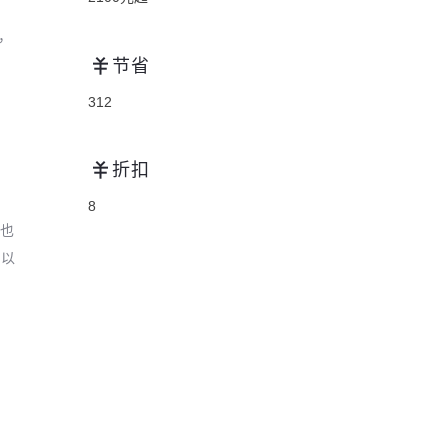
，
节省
312
折扣
8
元也
可以