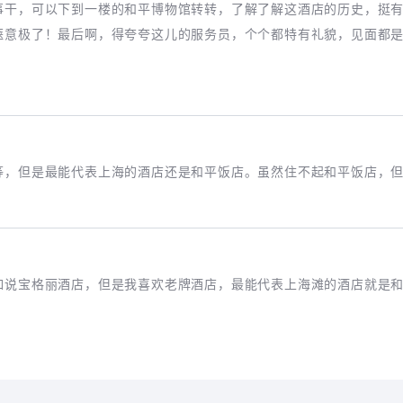
事干，可以下到一楼的和平博物馆转转，了解了解这酒店的历史，挺
惬意极了！最后啊，得夸夸这儿的服务员，个个都特有礼貌，见面都
等，但是最能代表上海的酒店还是和平饭店。虽然住不起和平饭店，
如说宝格丽酒店，但是我喜欢老牌酒店，最能代表上海滩的酒店就是