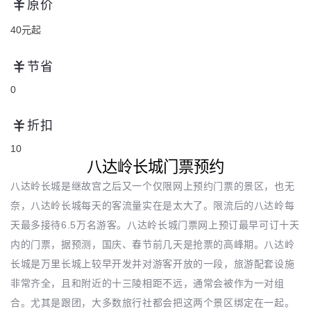
原价
40元起
节省
0
折扣
10
八达岭长城门票预约
八达岭长城是继故宫之后又一个仅限网上预约门票的景区，也无
奈，八达岭长城每天的客流量实在是太大了。限流后的八达岭每
天最多接待6.5万名游客。八达岭长城门票网上预订最早可订十天
内的门票，据预测，国庆、春节前几天是抢票的高峰期。八达岭
长城是万里长城上较早开发并对游客开放的一段，旅游配套设施
非常齐全，且和附近的十三陵相距不远，通常会被作为一对组
合。尤其是跟团，大多数旅行社都会把这两个景区绑定在一起。