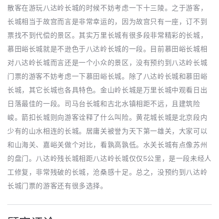
散客在游玩八达岭长城的时候不妨考虑一下十三陵。之于游客，
长城相当于故宫而言是非常幸运的，因为故宫只有一座，订不到
票找不到代偿的景区。其实万里长城有很多段非常精彩的长城，
慕田峪长城就是不逊色于八达岭长城的一段。目前慕田峪长城相
对八达岭长城而言还是一个小众的景区，没有预约到八达岭长城
门票的游客不妨考虑一下慕田峪长城。除了八达岭长城和慕田峪
长城，其它长城也各具特色。金山岭长城是万里长城中观看日出
日落最佳的一段。司马台长城和古北水镇相距不远，且建筑险
峻。箭扣长城则向游客诠释了什么叫险。黄花城长城是北京段内
少有的山水相连的长城。居庸关被誉为天下第一雄关，大家可以
和山海关、嘉峪关做个对比，看孰高孰低。水关长城有点像苏州
的盘门。八达岭残长城相距八达岭长城仅仅5公里，是一段未经人
工修复，非常残破的长城，沧桑感十足。总之，没预约到八达岭
长城门票的游客还有很多选择。