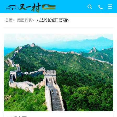
首页
>
跟团列表
>
八达岭长城门票预约