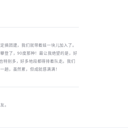
决定搞团建，我们就带着娃一块儿加入了。
攀登了，90度那种！最让我绝望的是，好
人也特别多，好多地段都得排着队走。我们
这一趟，虽然累，但成就感满满！
驴友。