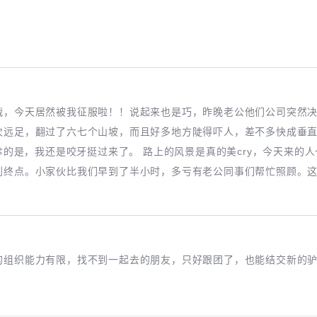
战，今天居然被我征服啦！！说起来也是巧，昨晚老公他们公司突然
次远足，翻过了六七个山坡，而且好多地方陡得吓人，差不多快成垂直
所幸的是，我还是咬牙挺过来了。 路上的风景是真的美cry，今天来的
到终点。小家伙比我们早到了半小时，多亏有老公同事们帮忙照顾。
的组织能力有限，找不到一起去的朋友，只好跟团了，也能结交新的