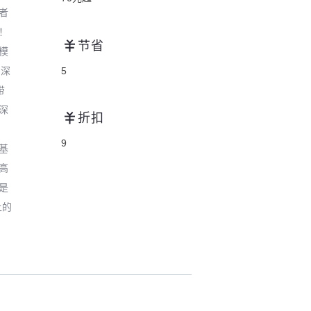
者
！
节省
模
路深
5
带
深
折扣
9
基
高
是
上的