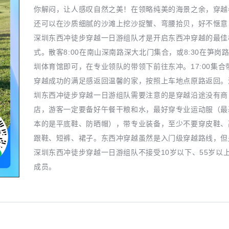
你解闷，让人感叹自然之美！在领略纯美的海景之余，穿越
还可以在沙质细腻的沙滩上挖沙捉蟹、弯腰拾贝，好不惬意
深圳东西冲徒步穿越一日游组队才是开启东西冲穿越的最佳
式。散客8:00在南山深南路深大北门集合，或8:30在笋岗
圳体育馆即可，在专业领队的带领下前往东冲。17:00集合
穿越成功的满足感返回温馨的家，按照上车地点原路返回。
圳东西冲徒步穿越一日游组队需要注意的是穿越沿途没有商
店，游客一定要备好午餐干粮和水，最好穿专业运动服（最
本的是平底鞋、防晒帽），带专业装备，至少不要穿皮鞋、
跟鞋、短裤、裙子。东西冲穿越虽然是入门级穿越路线，但
深圳东西冲徒步穿越一日游组队不接受10岁以下、55岁以
成员。