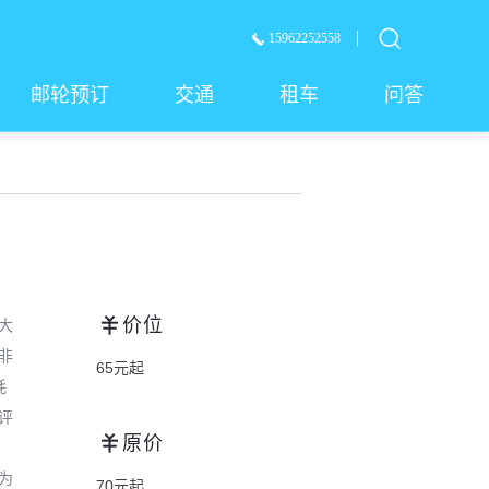
15962252558
邮轮预订
交通
租车
问答
价位
大
非
65元起
耗
评
原价
为
70元起