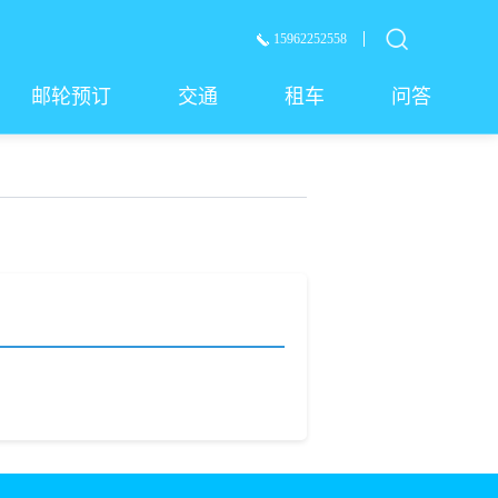
15962252558
邮轮预订
交通
租车
问答