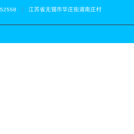
252558
江苏省无锡市华庄街道南庄村