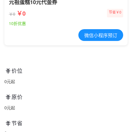
元祖蛋糕10元代金券
￥0
节省￥0
￥0
10折优惠
微信小程序预订
价位
0元起
原价
0元起
节省