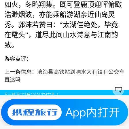
如火，冬鸥翔集。既可登鹿顶迎晖俯瞰
浩渺烟波，亦能乘船游湖亲近仙岛灵
秀。郭沫若赞曰：“太湖佳绝处，毕竟
在鼋头”，道尽此间山水诗意与江南韵
致。
游客点评：
上一条信息：
滨海县高铁站到响水大有镇有公交车
直达吗
又一村|
苏ICP备2025157477号-1