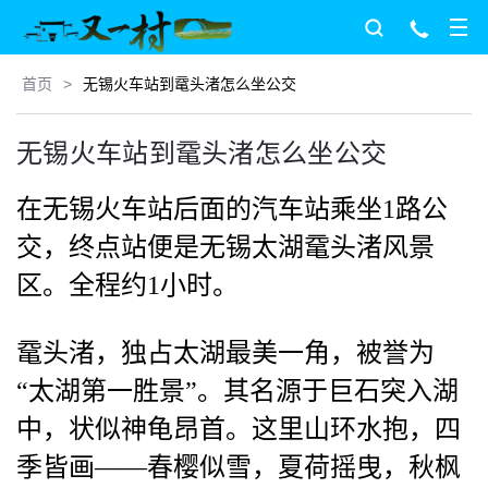
首页
>
无锡火车站到鼋头渚怎么坐公交
无锡火车站到鼋头渚怎么坐公交
在无锡火车站后面的汽车站乘坐1路公
交，终点站便是无锡太湖鼋头渚风景
区。全程约1小时。
鼋头渚，独占太湖最美一角，被誉为
“太湖第一胜景”。其名源于巨石突入湖
中，状似神龟昂首。这里山环水抱，四
季皆画——春樱似雪，夏荷摇曳，秋枫