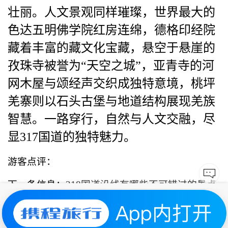
壮丽。人文景观同样璀璨，世界最大的
色达五明佛学院红房连绵，德格印经院
藏着丰富的藏文化宝藏，悬空于悬崖的
孜珠寺被誉为“天空之城”，亚青寺的河
网木屋与颂经声交织成独特意境，桃坪
羌寨则以石头古堡与地道结构展现羌族
智慧。一路穿行，自然与人文交融，尽
显317国道的独特魅力。
游客点评：
下一条信息：
318国道沿线有哪些不可错过的景点
上一条信息：
去丹寨万达小镇怎么坐车