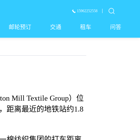
15962252558
邮轮预订
交通
租车
问答
ill Textile Group）位
，距离最近的地铁站约1.8
一棉纺织集团的打车距离