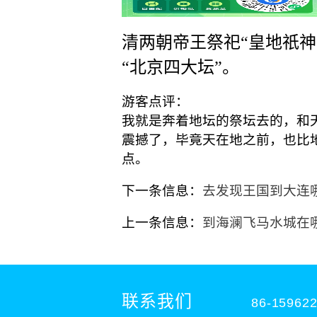
清两朝帝王祭祀“皇地祇神
“北京四大坛”。
游客点评：
我就是奔着地坛的祭坛去的，和
震撼了，毕竟天在地之前，也比
点。
下一条信息：
去发现王国到大连
上一条信息：
到海澜飞马水城在
联系我们
86-15962