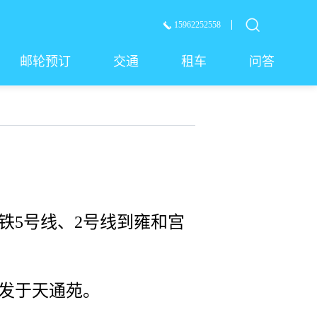
15962252558
邮轮预订
交通
租车
问答
铁5号线、2号线到雍和宫
发于天通苑。