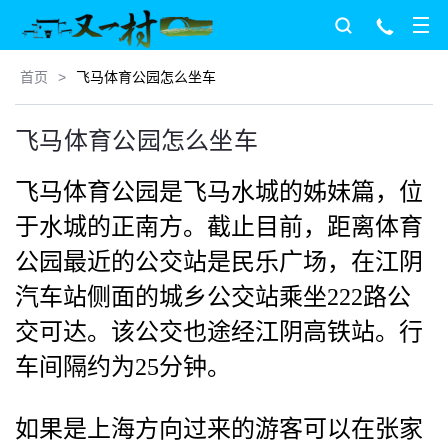
首页
>
飞马体育公园怎么坐车
飞马体育公园怎么坐车
飞马体育公园是飞马水城的姊妹篇，位
于水城的正南方。截止目前，距离体育
公园最近的公交站是民乐广场，在江阴
汽车站侧面的城乡公交站乘坐222路公
交可达。该公交也途经江阴高铁站。行
车间隔约为25分钟。
如果是上海方向过来的游客可以在张家