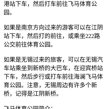
港站下车，然后打车前往飞马体育公
园。
如果是南京方向过来的游客可以在江阴
站下车，然后打的前往，或乘坐222路
公交前往体育公园。
如果是无锡过来的旅客，可以在无锡汽
车站乘坐到新桥的大巴车，在迎宾桥站
下车，然后步行或打车前往海澜飞马体
育公园。注意，无锡周边有许多个新
桥，记得是江阴新桥。
飞马体育公园简介：