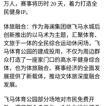
万人，赛事将历时 20 天，着力打造全
民健身IP。
体旅融合：作为海澜集团继飞马水城后
创新推出的以马术为主题，汇聚体育、
文旅于一体的全民综合运动休闲场，飞
马体育公园的建成投用，不仅为周边群
众打造了一座家门口的高水平健身综合
体，也为体旅融合、赛事经济的全面发
展提供了新载体，推动文体旅深度融合
发展。
飞马体育公园部分场地对市民免费开