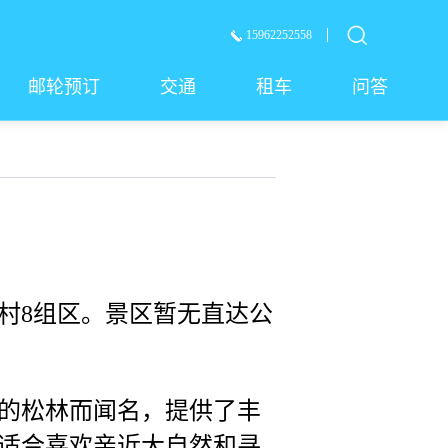
15962252558
邮轮预订
交通
租车
问答
村8组区。景区暂无直达公
的松林而闻名，提供了丰
适合喜欢亲近大自然和寻