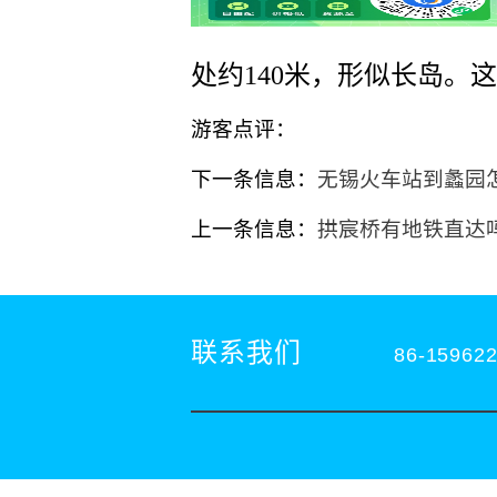
处约140米，形似长岛
游客点评：
下一条信息：
无锡火车站到蠡园
上一条信息：
拱宸桥有地铁直达
联系我们
86-15962