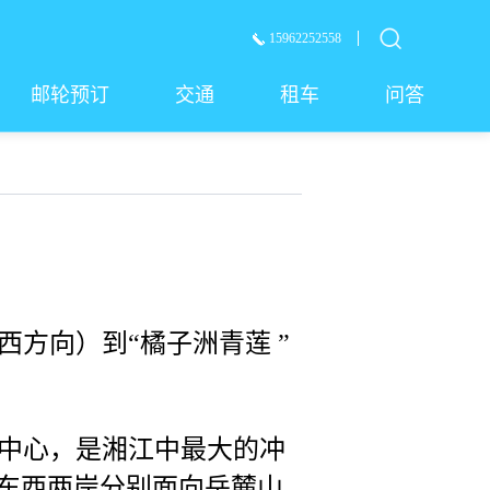
15962252558
邮轮预订
交通
租车
问答
方向）到“橘子洲青莲 ”
中心，是湘江中最大的冲
洲东西两岸分别面向岳麓山