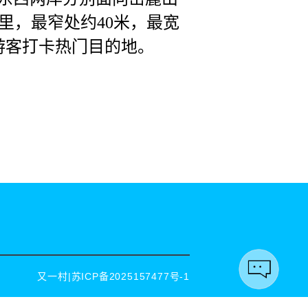
里，最窄处约40米，最宽
游客打卡热门目的地。
又一村|
苏ICP备2025157477号-1