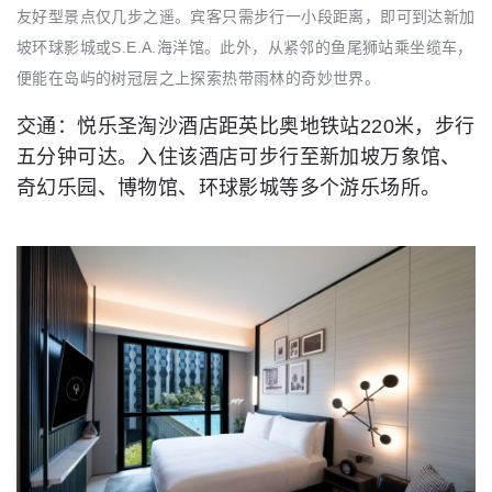
友好型景点仅几步之遥。宾客只需步行一小段距离，即可到达新加
坡环球影城或S.E.A.海洋馆。此外，从紧邻的鱼尾狮站乘坐缆车，
便能在岛屿的树冠层之上探索热带雨林的奇妙世界。
交通：悦乐圣淘沙酒店距英比奥地铁站220米，步行
五分钟可达。入住该酒店可步行至新加坡万象馆、
奇幻乐园、博物馆、环球影城等多个游乐场所。