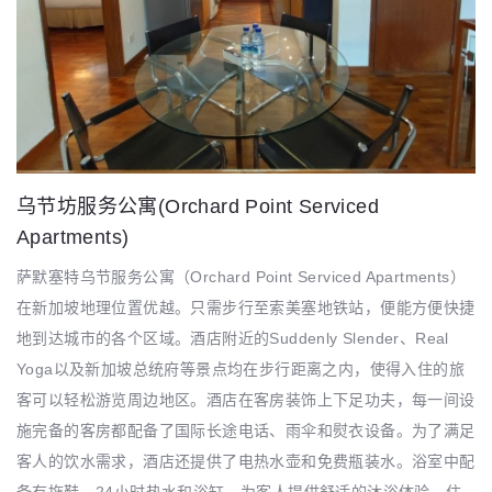
乌节坊服务公寓(Orchard Point Serviced
Apartments)
萨默塞特乌节服务公寓（Orchard Point Serviced Apartments）
在新加坡地理位置优越。只需步行至索美塞地铁站，便能方便快捷
地到达城市的各个区域。酒店附近的Suddenly Slender、Real
Yoga以及新加坡总统府等景点均在步行距离之内，使得入住的旅
客可以轻松游览周边地区。酒店在客房装饰上下足功夫，每一间设
施完备的客房都配备了国际长途电话、雨伞和熨衣设备。为了满足
客人的饮水需求，酒店还提供了电热水壶和免费瓶装水。浴室中配
备有拖鞋、24小时热水和浴缸，为客人提供舒适的沐浴体验。住