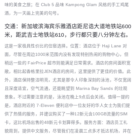
味的美食之旅；在 Club 5 品味 Kampong Glam 风格的手工鸡尾
酒，为一天画上完美的句号。
交通：新加坡滨海宾乐雅酒店距尼诰大道地铁站600
米，距武吉士地铁站610，步行都只要八分钟左右。
这是一家极具性价比的住宿选择。位置：酒店位于 Haji Lane 对
面，尽管在周边1000米范围内没有发现特别热闹的购物中心，但
稍远一些的 FairPrice 超市则能满足日常需求。酒店的房间面积宽
敞，相比起香格里拉JEN酒店的房间，这里提供了更佳的价值。此
外，酒店保持整洁明亮，尤其是那令人印象深刻的泳池，不仅宽阔
且深度适宜，空气流通，还能眺望到 Marina Bay Sands 的壮观
景象。不过需要注意的是，泳池在晚上9点后会关闭。值得一提的
是，酒店附近的 7-Eleven 便利店中一位友好的华人女士为我们提
供了热情的服务，并建议购买了一种12新元含100GB流量的SIM
卡，这比机场出售的48新元卡划算得多。服务方面：酒店员工礼
貌周到，提供中文服务，尽管我们在凌晨三点多才抵达机场，并在