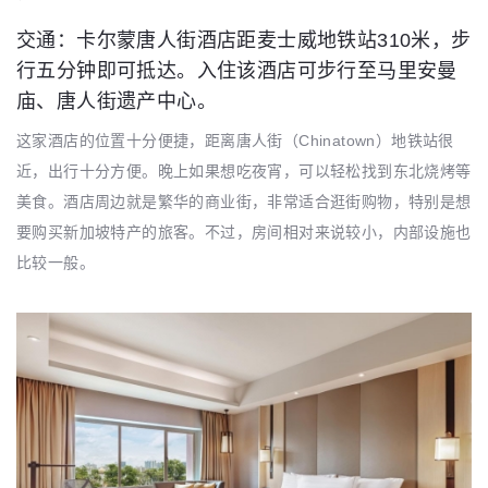
交通：卡尔蒙唐人街酒店距麦士威地铁站310米，步
行五分钟即可抵达。入住该酒店可步行至马里安曼
庙、唐人街遗产中心。
这家酒店的位置十分便捷，距离唐人街（Chinatown）地铁站很
近，出行十分方便。晚上如果想吃夜宵，可以轻松找到东北烧烤等
美食。酒店周边就是繁华的商业街，非常适合逛街购物，特别是想
要购买新加坡特产的旅客。不过，房间相对来说较小，内部设施也
比较一般。