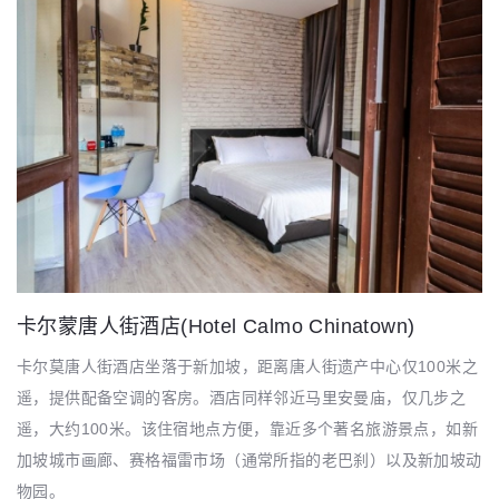
卡尔蒙唐人街酒店(Hotel Calmo Chinatown)
卡尔莫唐人街酒店坐落于新加坡，距离唐人街遗产中心仅100米之
遥，提供配备空调的客房。酒店同样邻近马里安曼庙，仅几步之
遥，大约100米。该住宿地点方便，靠近多个著名旅游景点，如新
加坡城市画廊、赛格福雷市场（通常所指的老巴刹）以及新加坡动
物园。