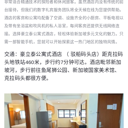
非常适合精通技术的探险者和休闲旅客。虽然酒店内没有传统的前
台接待，但我们的数字礼宾服务团队将全天候在线为您提供帮助。
酒店的客房和公寓均配备了空调、设施齐全的小厨房、平板电视以
及带有坐浴盆和吹风机的私人浴室，每间客房还提供无线网络连
接。选择豪立泰公寓式酒店，轻松体验新加坡多元文化的魅力。只
需一部智能手机，您就可以开始探索这一热门地区的独特风情。
交通：豪立泰公寓式酒店 （ 驳船码头店）距克拉码
头地铁站460米，步行约7分钟可达。酒店毗邻新加
坡河，步行前往鱼尾狮公园、新加坡国家美术馆、
克拉码头都很方便。