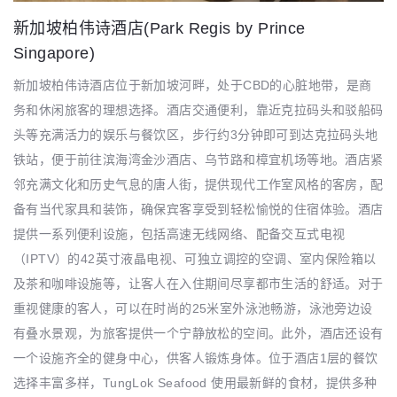
新加坡柏伟诗酒店(Park Regis by Prince
Singapore)
新加坡柏伟诗酒店位于新加坡河畔，处于CBD的心脏地带，是商
务和休闲旅客的理想选择。酒店交通便利，靠近克拉码头和驳船码
头等充满活力的娱乐与餐饮区，步行约3分钟即可到达克拉码头地
铁站，便于前往滨海湾金沙酒店、乌节路和樟宜机场等地。酒店紧
邻充满文化和历史气息的唐人街，提供现代工作室风格的客房，配
备有当代家具和装饰，确保宾客享受到轻松愉悦的住宿体验。酒店
提供一系列便利设施，包括高速无线网络、配备交互式电视
（IPTV）的42英寸液晶电视、可独立调控的空调、室内保险箱以
及茶和咖啡设施等，让客人在入住期间尽享都市生活的舒适。对于
重视健康的客人，可以在时尚的25米室外泳池畅游，泳池旁边设
有叠水景观，为旅客提供一个宁静放松的空间。此外，酒店还设有
一个设施齐全的健身中心，供客人锻炼身体。位于酒店1层的餐饮
选择丰富多样，TungLok Seafood 使用最新鲜的食材，提供多种