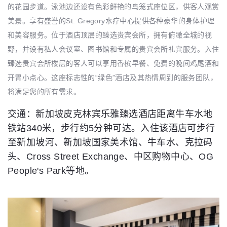
的花园步道。泳池边还设有色彩鲜艳的鸟笼式座位区，供客人观赏
美景。享有盛誉的St. Gregory水疗中心提供各种豪华的身体护理
和美容服务。位于酒店顶层的臻选贵宾会所，拥有俯瞰全城的视
野，并设有私人会议室、图书馆和专属的贵宾会所礼宾服务。入住
臻选贵宾会所楼层的客人可以享用香槟早餐、免费的晚间鸡尾酒和
开胃小点心。这座标志性的“绿色”酒店及其热情周到的服务团队，
将满足您的所有需求。
交通：新加坡皮克林宾乐雅臻选酒店距离牛车水地
铁站340米，步行约5分钟可达。入住该酒店可步行
至新加坡河、新加坡国家美术馆、牛车水、克拉码
头、Cross Street Exchange、中区购物中心、OG
People's Park等地。