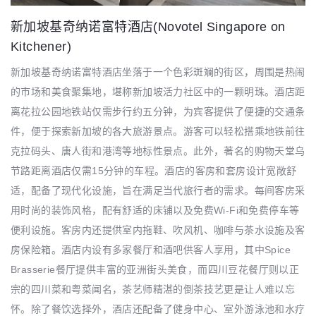
新加坡基奇纳诺富特酒店(Novotel Singapore on
Kitchener)
新加坡基奇纳诺富特酒店坐落于一个色彩斑斓的街区，周围是热闹
的市场和美食聚集地，堪称新加坡活力社区中的一颗明珠。酒店距
离花拉公园地铁站仅需步行约五分钟，为宾客提供了便捷的交通条
件，便于探索新加坡的各大旅游景点。游客可以轻松搭乘地铁前往
克拉码头、唐人街和港湾等地标性景点。此外，著名的购物天堂乌
节路距离酒店仅需15分钟的车程。酒店的客房和套房设计宽敞舒
适，配备了现代化设施，旨在满足当代旅行者的需求。每间客房采
用时尚的装饰风格，配有舒适的床铺以及免费Wi-Fi和免费停车等
便利设施。客房内还提供室内拖鞋、吹风机、咖啡与茶水设施及客
房保险箱。酒店内设有多家餐厅和酒吧供客人享用，其中Spice
Brasserie餐厅提供丰富的亚洲街头美食，而四川豆花餐厅则以正
宗的四川菜和粤菜闻名，茶艺师精湛的倒茶技艺更是让人难以忘
怀。除了餐饮选择外，酒店还配备了健身中心、室外游泳池和水疗