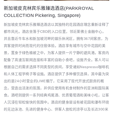
新加坡皮克林宾乐雅臻选酒店(PARKROYAL
COLLECTION Pickering, Singapore)
新加坡皮克林宾乐雅臻选酒店以其独特的花园酒店理念重新诠释了
都市风光。酒店坐落于CBD的入口位置，邻近莱佛士金融中心，
并且靠近牛车水和新加坡河畔的娱乐休闲区，拥有367间客房，为
宾客提供时尚而现代的住宿体验。酒店享有城市与空中花园的美
景，置身于绿色植被之中，为客人提供一片宁静的避风港。客房内
配备了高速互联网连接和丰富的自助小食吧，设施齐全。客人可以
根据自己的需求选择不同类型的房间，享受诸如Nespresso咖啡机
和人体工程学椅子等设施。酒店提供了多种餐饮选择，其中最为突
出的是24小时营业的LIME餐厅，它采用了现代开放式厨房的概
念，营造出活泼的氛围，并供应使用有机食材制作的亚洲和国际美
食。酒吧则提供一系列经典鸡尾酒、优质葡萄酒和美味小吃，让客
人沉浸在轻松愉快的氛围中。酒店的健身层设有被花园和瀑布环绕
的无边泳池、先进的健身中心、供客人放松的凉亭以及长达300米