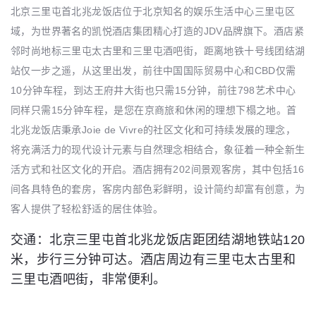
北京三里屯首北兆龙饭店位于北京知名的娱乐生活中心三里屯区
域，为世界著名的凯悦酒店集团精心打造的JDV品牌旗下。酒店紧
邻时尚地标三里屯太古里和三里屯酒吧街，距离地铁十号线团结湖
站仅一步之遥，从这里出发，前往中国国际贸易中心和CBD仅需
10分钟车程，到达王府井大街也只需15分钟，前往798艺术中心
同样只需15分钟车程，是您在京商旅和休闲的理想下榻之地。首
北兆龙饭店秉承Joie de Vivre的社区文化和可持续发展的理念，
将充满活力的现代设计元素与自然理念相结合，象征着一种全新生
活方式和社区文化的开启。酒店拥有202间景观客房，其中包括16
间各具特色的套房，客房内部色彩鲜明，设计简约却富有创意，为
客人提供了轻松舒适的居住体验。
交通：北京三里屯首北兆龙饭店距团结湖地铁站120
米，步行三分钟可达。酒店周边有三里屯太古里和
三里屯酒吧街，非常便利。