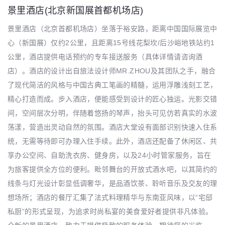
景里酒店(北京新国展首都机场店)
景里酒店（北京首都机场店）坐落于裕安路，距离中国国际展览中
心（新国展）仅约2公里，且距离15号线花梨坎/后沙峪地铁站约1
公里，酒店提供电话预约的专车接送服务（具体详情请咨询酒
店）。酒店的设计出自旅法设计师MR.ZHOU及其团队之手，融合
了现代简洁的风格与中国古典工笔画的精髓，运用浮雕浅刻工艺，
精心打造而成。步入酒店，便能感受到设计的匠心独运。光影交错
间，空间层次分明，伴随着悠扬的琴声，抬头可见仿若真实的水波
荡漾，营造出灵动自然的氛围。酒店大堂设有面部识别快速入住系
统，无需等待即可办理入住手续。此外，酒店还配备了休闲区、共
享办公空间、自助洗衣房、健身房，以及24小时管家服务，旨在
为旅客提供全方位的便利。毗邻舞台的开放式酒水吧，以其简约的
线条与灯光设计彰显低调奢华，是品酒饮茶、聆听音乐及交友的理
想场所；酒店的餐厅汇集了法式料理精华与东南亚风味，以“宅邸
私厨”的形式呈现，为追求时尚私宴的美食爱好者提供非凡体验。