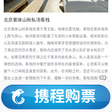
北京紫徕山秋私汤客栈
北京紫徕山秋客栈坐落于潭王路，地理位置优越。客栈在客房装饰
上颇为用心，每间客房均配备了先进的小米智能设备、极米投影仪
以及高速互联网接入服务，确保宾客享受便捷舒适的住宿体验。为
了满足您的饮水需求，客房内还提供了热水壶以及矿泉水和苏打
水。如果您希望在忙碌之后于客房内放松身心，私人温泉浴是一个
理想的选择。客栈的中餐厅提供多样化的美食菜单，让宾客可以根
据个人口味挑选喜爱的菜肴。此外，在闲暇之时，您还可以在山景
露台上品尝一套精致的下午茶，缓解一天的劳累。客栈周围环境优
美，客人可以选择在山间散步，享受大自然的宁静。客栈还设有配
备电子钢琴的多功能厅，并提供棋类游戏和任天堂游戏机借用服
务，为您的休闲时光增添更多乐趣。
交通：北京紫徕山秋私汤客栈位于门头沟，附近有