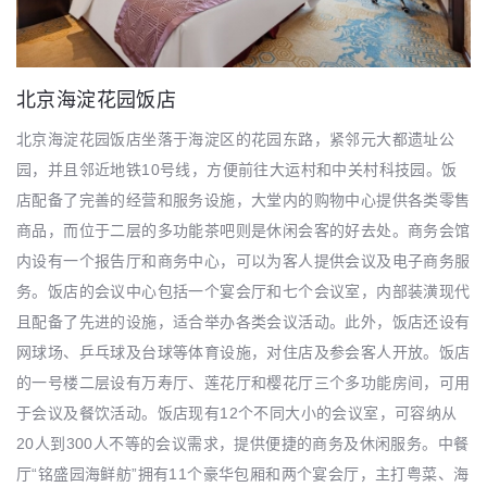
北京海淀花园饭店
北京海淀花园饭店坐落于海淀区的花园东路，紧邻元大都遗址公
园，并且邻近地铁10号线，方便前往大运村和中关村科技园。饭
店配备了完善的经营和服务设施，大堂内的购物中心提供各类零售
商品，而位于二层的多功能茶吧则是休闲会客的好去处。商务会馆
内设有一个报告厅和商务中心，可以为客人提供会议及电子商务服
务。饭店的会议中心包括一个宴会厅和七个会议室，内部装潢现代
且配备了先进的设施，适合举办各类会议活动。此外，饭店还设有
网球场、乒乓球及台球等体育设施，对住店及参会客人开放。饭店
的一号楼二层设有万寿厅、莲花厅和樱花厅三个多功能房间，可用
于会议及餐饮活动。饭店现有12个不同大小的会议室，可容纳从
20人到300人不等的会议需求，提供便捷的商务及休闲服务。中餐
厅“铭盛园海鲜舫”拥有11个豪华包厢和两个宴会厅，主打粤菜、海