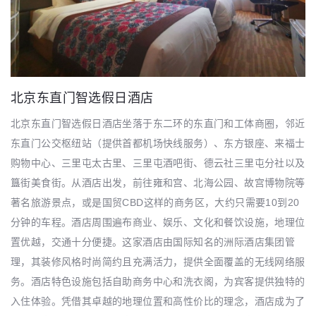
北京东直门智选假日酒店
北京东直门智选假日酒店坐落于东二环的东直门和工体商圈，邻近
东直门公交枢纽站（提供首都机场快线服务）、东方银座、来福士
购物中心、三里屯太古里、三里屯酒吧街、德云社三里屯分社以及
簋街美食街。从酒店出发，前往雍和宫、北海公园、故宫博物院等
著名旅游景点，或是国贸CBD这样的商务区，大约只需要10到20
分钟的车程。酒店周围遍布商业、娱乐、文化和餐饮设施，地理位
置优越，交通十分便捷。这家酒店由国际知名的洲际酒店集团管
理，其装修风格时尚简约且充满活力，提供全面覆盖的无线网络服
务。酒店特色设施包括自助商务中心和洗衣阁，为宾客提供独特的
入住体验。凭借其卓越的地理位置和高性价比的理念，酒店成为了