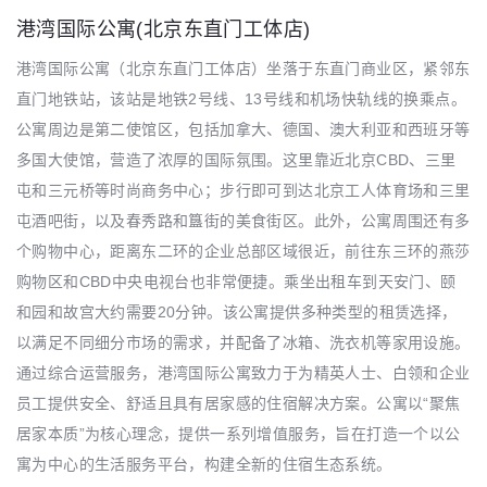
港湾国际公寓(北京东直门工体店)
港湾国际公寓（北京东直门工体店）坐落于东直门商业区，紧邻东
直门地铁站，该站是地铁2号线、13号线和机场快轨线的换乘点。
公寓周边是第二使馆区，包括加拿大、德国、澳大利亚和西班牙等
多国大使馆，营造了浓厚的国际氛围。这里靠近北京CBD、三里
屯和三元桥等时尚商务中心；步行即可到达北京工人体育场和三里
屯酒吧街，以及春秀路和簋街的美食街区。此外，公寓周围还有多
个购物中心，距离东二环的企业总部区域很近，前往东三环的燕莎
购物区和CBD中央电视台也非常便捷。乘坐出租车到天安门、颐
和园和故宫大约需要20分钟。该公寓提供多种类型的租赁选择，
以满足不同细分市场的需求，并配备了冰箱、洗衣机等家用设施。
通过综合运营服务，港湾国际公寓致力于为精英人士、白领和企业
员工提供安全、舒适且具有居家感的住宿解决方案。公寓以“聚焦
居家本质”为核心理念，提供一系列增值服务，旨在打造一个以公
寓为中心的生活服务平台，构建全新的住宿生态系统。