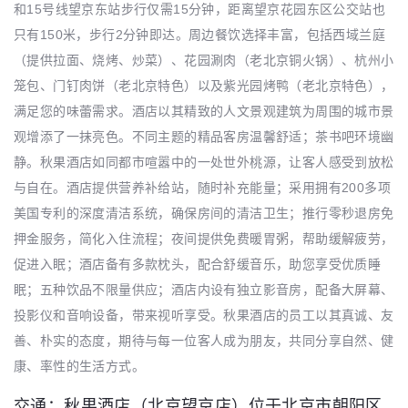
和15号线望京东站步行仅需15分钟，距离望京花园东区公交站也
只有150米，步行2分钟即达。周边餐饮选择丰富，包括西域兰庭
（提供拉面、烧烤、炒菜）、花园涮肉（老北京铜火锅）、杭州小
笼包、门钉肉饼（老北京特色）以及紫光园烤鸭（老北京特色），
满足您的味蕾需求。酒店以其精致的人文景观建筑为周围的城市景
观增添了一抹亮色。不同主题的精品客房温馨舒适；茶书吧环境幽
静。秋果酒店如同都市喧嚣中的一处世外桃源，让客人感受到放松
与自在。酒店提供营养补给站，随时补充能量；采用拥有200多项
美国专利的深度清洁系统，确保房间的清洁卫生；推行零秒退房免
押金服务，简化入住流程；夜间提供免费暖胃粥，帮助缓解疲劳，
促进入眠；酒店备有多款枕头，配合舒缓音乐，助您享受优质睡
眠；五种饮品不限量供应；酒店内设有独立影音房，配备大屏幕、
投影仪和音响设备，带来视听享受。秋果酒店的员工以其真诚、友
善、朴实的态度，期待与每一位客人成为朋友，共同分享自然、健
康、率性的生活方式。
交通：秋果酒店（北京望京店）位于北京市朝阳区