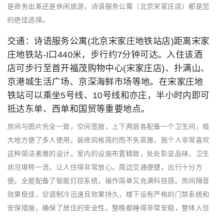
是商务出差还是休闲旅游，诗语服务公寓（北京宋家庄店）都是您
的绝佳选择。
交通：诗语服务公寓(北京宋家庄地铁站店)距离宋家
庄地铁站-I口440米，步行约7分钟可达。入住该酒
店可步行至首开福茂购物中心(宋家庄店)、扑满山、
京港城生活广场、京深海鲜市场等地。在宋家庄地
铁站可以乘坐5号线、10号线和亦庄，半小时内即可
抵达东单、西单和国贸等重要地点。
房间与图片完全一致，空间宽敞，上下两层各配备一个卫生间，极
大地方便了多人使用。装修风格简约而不失高雅，我个人非常喜欢
这种简洁素雅的设计。室内的设施布置精致，处处彰显品味，卫生
状况堪称一流，让人住得非常放心。周边交通便捷，出行十分方
便。全屋配备了智能灯控系统，操作简单又充满科技感。房间隔音
效果极佳，空调制冷迅速且效果持久，楼下设有严格的门禁系统和
安保措施，确保了居住的安全性。整晚都睡得非常安稳，整体入住