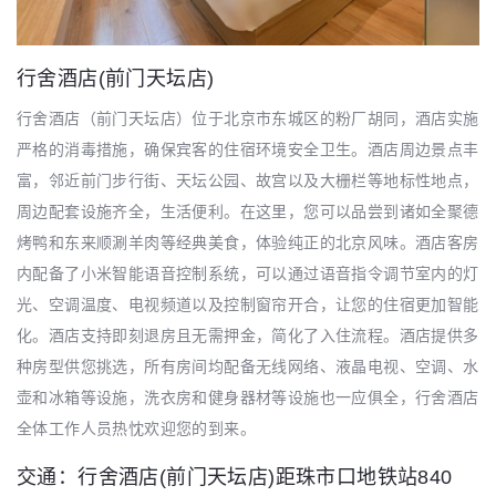
行舍酒店(前门天坛店)
行舍酒店（前门天坛店）位于北京市东城区的粉厂胡同，酒店实施
严格的消毒措施，确保宾客的住宿环境安全卫生。酒店周边景点丰
富，邻近前门步行街、天坛公园、故宫以及大栅栏等地标性地点，
周边配套设施齐全，生活便利。在这里，您可以品尝到诸如全聚德
烤鸭和东来顺涮羊肉等经典美食，体验纯正的北京风味。酒店客房
内配备了小米智能语音控制系统，可以通过语音指令调节室内的灯
光、空调温度、电视频道以及控制窗帘开合，让您的住宿更加智能
化。酒店支持即刻退房且无需押金，简化了入住流程。酒店提供多
种房型供您挑选，所有房间均配备无线网络、液晶电视、空调、水
壶和冰箱等设施，洗衣房和健身器材等设施也一应俱全，行舍酒店
全体工作人员热忱欢迎您的到来。
交通：行舍酒店(前门天坛店)距珠市口地铁站840