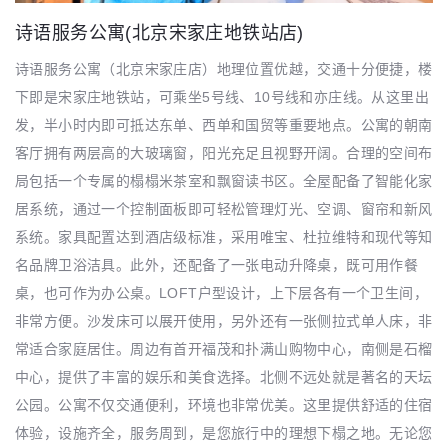
诗语服务公寓(北京宋家庄地铁站店)
诗语服务公寓（北京宋家庄店）地理位置优越，交通十分便捷，楼
下即是宋家庄地铁站，可乘坐5号线、10号线和亦庄线。从这里出
发，半小时内即可抵达东单、西单和国贸等重要地点。公寓的朝南
客厅拥有两层高的大玻璃窗，阳光充足且视野开阔。合理的空间布
局包括一个专属的榻榻米茶室和飘窗读书区。全屋配备了智能化家
居系统，通过一个控制面板即可轻松管理灯光、空调、窗帘和新风
系统。家具配置达到酒店级标准，采用唯宝、杜拉维特和现代等知
名品牌卫浴洁具。此外，还配备了一张电动升降桌，既可用作餐
桌，也可作为办公桌。LOFT户型设计，上下层各有一个卫生间，
非常方便。沙发床可以展开使用，另外还有一张侧拉式单人床，非
常适合家庭居住。周边有首开福茂和扑满山购物中心，南侧是石榴
中心，提供了丰富的娱乐和美食选择。北侧不远处就是著名的天坛
公园。公寓不仅交通便利，环境也非常优美。这里提供舒适的住宿
体验，设施齐全，服务周到，是您旅行中的理想下榻之地。无论您