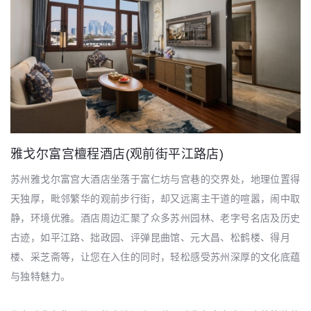
雅戈尔富宫檀程酒店(观前街平江路店)
苏州雅戈尔富宫大酒店坐落于富仁坊与宫巷的交界处，地理位置得
天独厚，毗邻繁华的观前步行街，却又远离主干道的喧嚣，闹中取
静，环境优雅。酒店周边汇聚了众多苏州园林、老字号名店及历史
古迹，如平江路、拙政园、评弹昆曲馆、元大昌、松鹤楼、得月
楼、采芝斋等，让您在入住的同时，轻松感受苏州深厚的文化底蕴
与独特魅力。