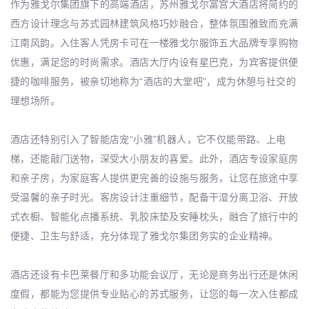
作为雅戈尔集团旗下的高端酒店，苏州雅戈尔富宫大酒店将简约的
西方设计理念与苏式园林建筑风格巧妙融合，整体氛围雅致而充满
江南风韵。入住客人凭房卡可在一楼雅戈尔服饰五大品牌专享购物
优惠，满足您的时尚需求。酒店大厅内设有星巴克，为宾客提供便
捷的咖啡服务，被亲切地称为“酒店的大堂吧”，成为休憩与社交的
理想场所。
酒店还特别引入了智能店宠“小雅”机器人，它不仅能带路、上电
梯，还能敲门送物，深受大小朋友的喜爱。此外，酒店专设家庭房
和亲子房，为家庭客人提供更完善的设施与服务，让您在旅途中享
受温馨的亲子时光。客房设计注重细节，配备干湿分离卫浴、开放
式衣橱、智能化点播系统、乳胶床垫及安睡枕头，融合了旅行中的
便捷、卫生与舒适，充分体现了雅戈尔集团务实的企业精神。
酒店还设有卡巴莱餐厅和多功能会议厅，无论是商务出行还是休闲
度假，都能为您提供专业贴心的苏式服务，让您的每一次入住都成