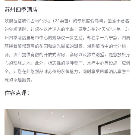
苏州四季酒店
欢迎莅临我们占地9公顷（22英亩）的专属度假岛屿，坐落于著名
的金鸡湖畔，让您在这片迷人的小岛上感受苏州的“天堂”之美。苏
州四季酒店虽与市中心的繁华仅一步之遥，却独享一片宁静，四周
环绕着郁郁葱葱的花园和波光粼粼的湖景，堪称都市中的世外桃
源。酒店提供宽敞的开放式客房、套房以及独立别墅，是您放松身
心的理想之地。此外，标志性的湖畔餐厅、水疗中心等设施一应俱
全，让您在此悠然品味苏州的永恒魅力，同时享受四季酒店享誉全
球的卓越服务。
住客点评：