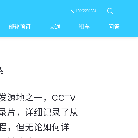
15962252558
邮轮预订
交通
租车
问答
感
发源地之一，CCTV
录片，详细记录了从
程，但无论如何详