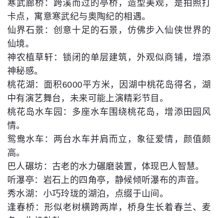
寒武廊桥：跨溪而过的亭桥，造型美观，是拍照打
卡点，寓意寒武纪与奥陶纪的相遇。
仙界石景：创意十足的石景，仿佛步入仙侠世界的
仙境。
神农植草轩：锁闭的单层建筑，外观似商铺，增添
神秘感。
桃花湖：面积6000平方米，因湖中桃花岛得名，湖
中有演艺舞台，未来可能上演精彩节目。
桃花岛水车园：多座水车围绕桃花岛，增添田园风
情。
鸳鸯水车：两台水车并肩而立，象征爱情，颜值颇
高。
巴人碾坊：古老的水力碾磨装置，体现巴人智慧。
听瀑亭：岩石上的四角亭，静候倾听瀑布的声音。
秀水湖：小巧玲珑的湖泊，点缀于山间。
逢春桥：形似老树横跨两岸，桥身生长着春兰、麦