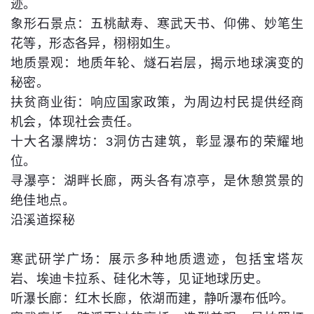
迹。
象形石景点：五桃献寿、寒武天书、仰佛、妙笔生
花等，形态各异，栩栩如生。
地质景观：地质年轮、燧石岩层，揭示地球演变的
秘密。
扶贫商业街：响应国家政策，为周边村民提供经商
机会，体现社会责任。
十大名瀑牌坊：3洞仿古建筑，彰显瀑布的荣耀地
位。
寻瀑亭：湖畔长廊，两头各有凉亭，是休憩赏景的
绝佳地点。
沿溪道探秘
寒武研学广场：展示多种地质遗迹，包括宝塔灰
岩、埃迪卡拉系、硅化木等，见证地球历史。
听瀑长廊：红木长廊，依湖而建，静听瀑布低吟。