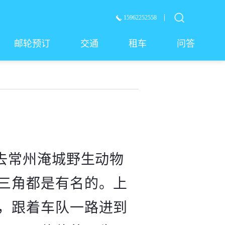
15962252558
邮轮预订
交通
租车
问答
定去常州淹城野生动物
三角都是有名的。上
，跟着车队一路进到