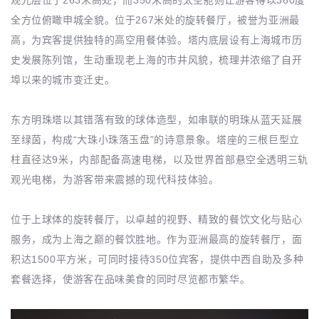
观光层位于263米高处，而350米高的太空舱则让游客得以360度
全方位俯瞰申城全貌。位于267米处的旋转餐厅，被誉为亚洲最
高，为宾客提供独特的高空用餐体验。塔内底层设有上海城市历
史发展陈列馆，生动重现老上海的市井风貌，梳理并浓缩了自开
埠以来的城市变迁史。
东方明珠塔以其错落有致的球体造型，如串联的明珠从蓝天延展
至绿茵，构成“大珠小珠落玉盘”的诗意景象。塔座的三根巨型立
柱直径达9米，内部配备高速电梯，以及世界首部悬空全透明三轨
观光电梯，为游客带来震撼的现代科技体验。
位于上球体的旋转餐厅，以卓越的视野、精致的餐饮文化与贴心
服务，成为上海之巅的餐饮胜地。作为亚洲最高的旋转餐厅，面
积达1500平方米，可同时接待350位宾客，提供中西自助及多种
套餐选择，使游客在品味美食的同时尽览都市繁华。